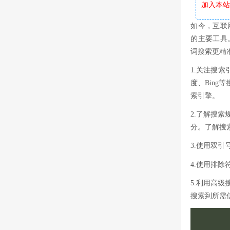
加入本站软
如今，互联
的主要工具
词搜索更精
1.关注搜索
度、Bin
索引擎。
2.了解搜
分。了解搜
3.使用双
4.使用排
5.利用高
搜索到所需