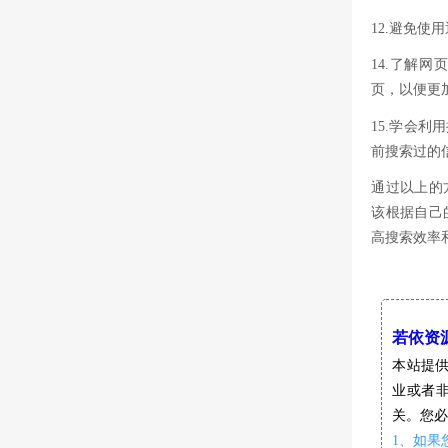
12.避免
14.了解
页，以便更
15.学会
前搜索过的
通过以上的
该根据自己
高搜索效率
若依资源网
本站提
业或者
关。您必
1、如果