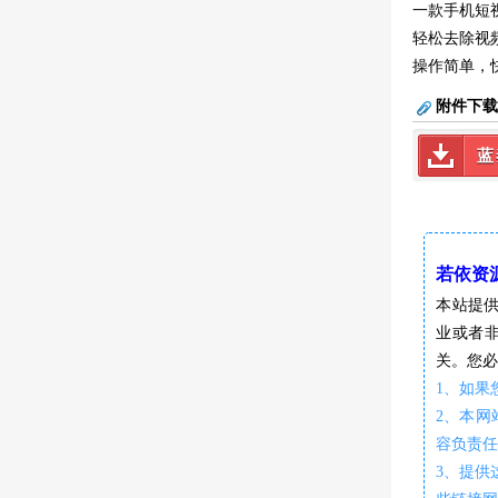
一款手机短
轻松去除视
操作简单，
附件下
蓝
若依资源网
本站提
业或者
关。您必
1、如果
2、本
容负责
3、提供