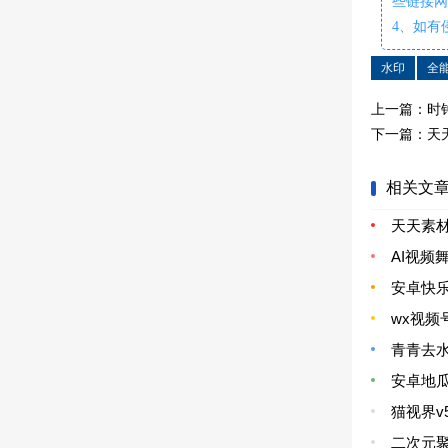
些链接
4、如有
水印
全
上一篇：
时
下一篇：
天
相关文
天天素材
AI视频
安卓快乐
wx视频号
青青去水
安卓地瓜
猫视界v5
二次元