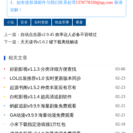
4、如有侵权请邮件与我们联系处理
1370778330@qq.com
敬请
谅解！
小说
安卓
实时更新
铁血军事
番薯
上一篇：
自动点击器v2.9.45 效率达人必备不容错过
下一篇：
天天读书v5.0.2 键下载离线畅读
相关文章
好剧影视v1.1.3 分类详细方便查找
03-06
LOL出装推荐v1.0 实时更新版本同步
02-23
起源书阁v1.5.2 种类丰富应有尽有
02-23
白蛇影视v3.1.4 超高清追剧软件
02-23
蚂蚁追剧v9.9.9 海量剧集免费观看
02-21
GA动漫v9.9.9 海量动漫免费观看
02-21
小米下载指定游戏领1亓红包
02-19